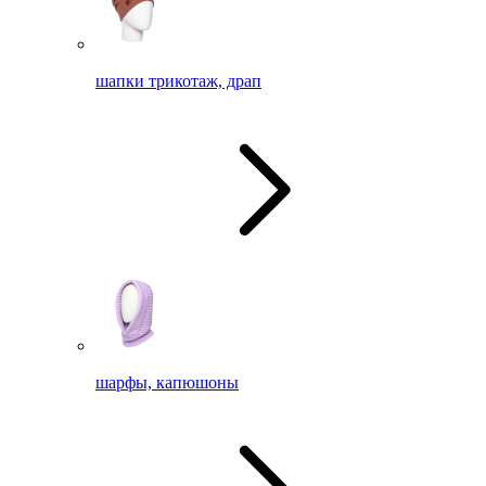
шапки трикотаж, драп
шарфы, капюшоны