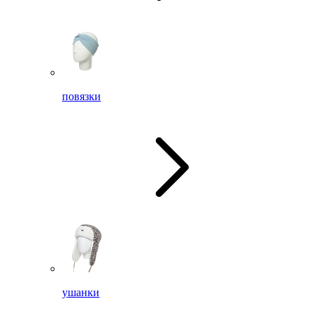
повязки
ушанки