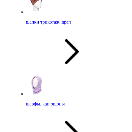
шапки трикотаж, драп
шарфы, капюшоны