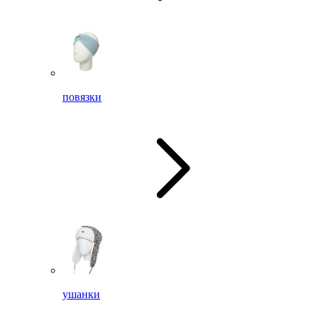
повязки
ушанки