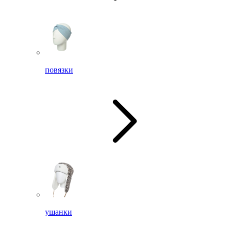
повязки
ушанки