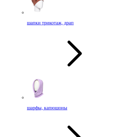
шапки трикотаж, драп
шарфы, капюшоны