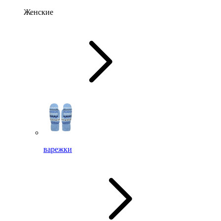
Женские
варежки