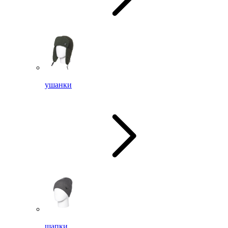
ушанки
шапки