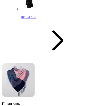
перчатки
Палантины