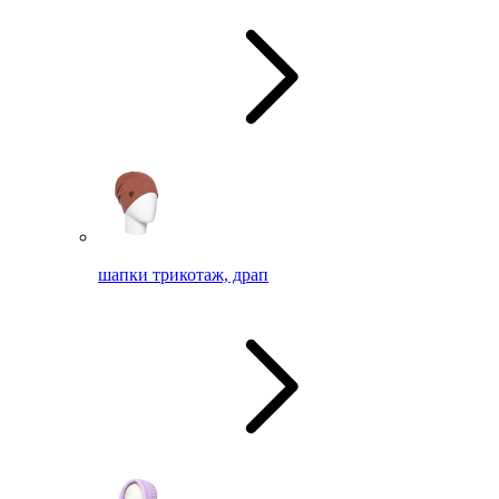
шапки трикотаж, драп