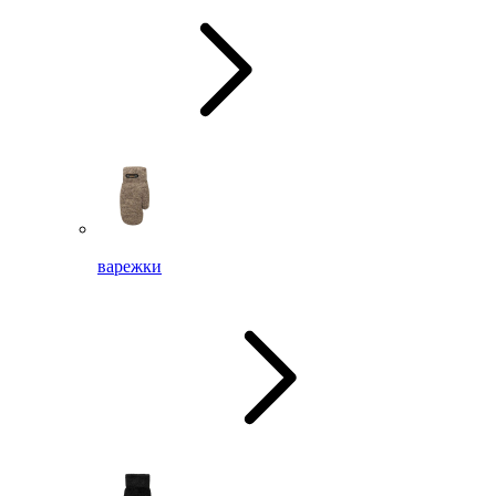
варежки