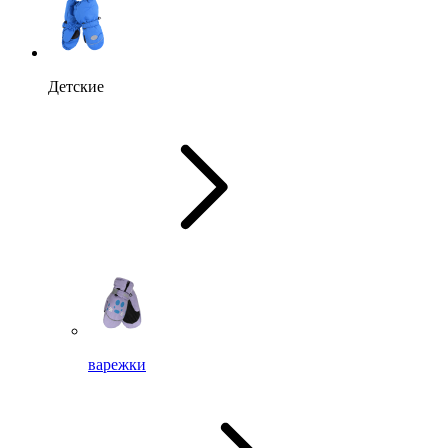
Детские
варежки