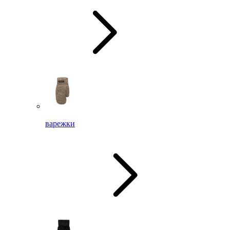
варежки