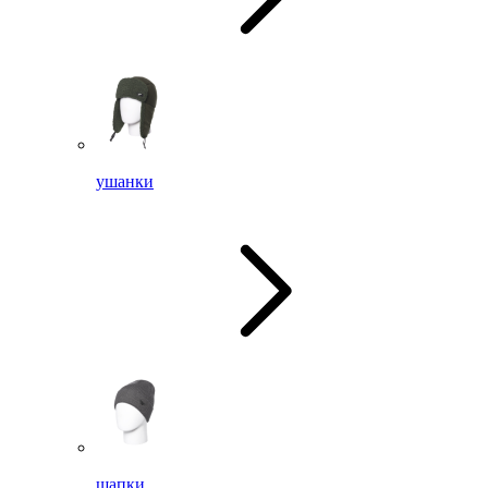
ушанки
шапки