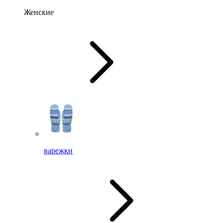
Женские
варежки