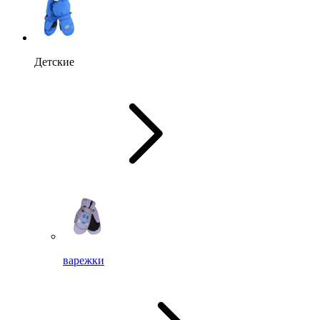
Детские
варежки