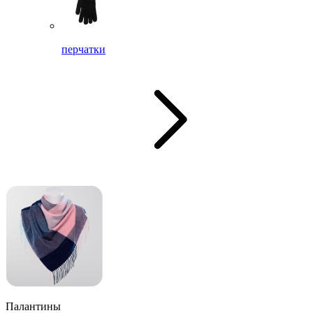
перчатки
Палантины