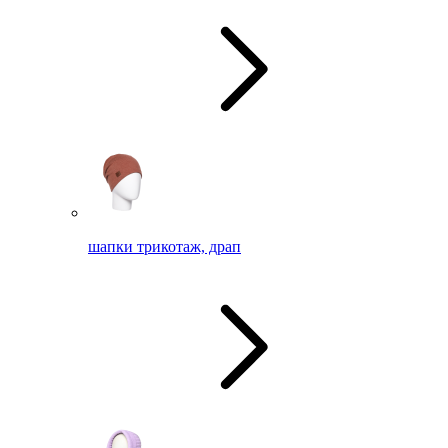
шапки трикотаж, драп