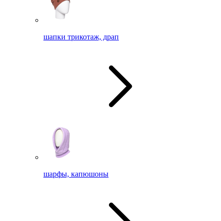
шапки трикотаж, драп
шарфы, капюшоны