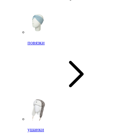
повязки
ушанки