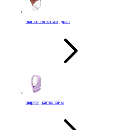
шапки трикотаж, драп
шарфы, капюшоны