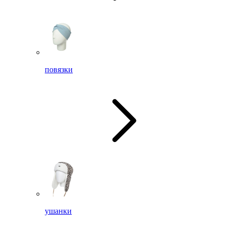
повязки
ушанки