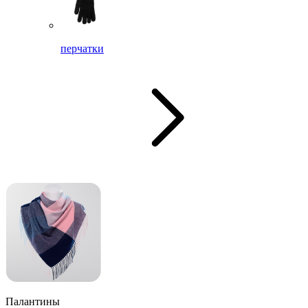
перчатки
Палантины