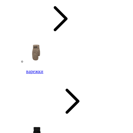
варежки