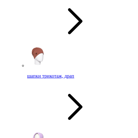
шапки трикотаж, драп