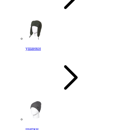
ушанки
шапки