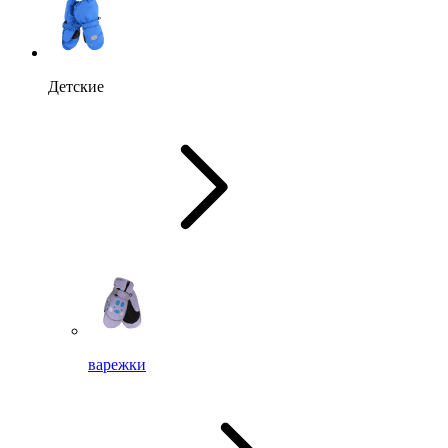
Детские
варежки