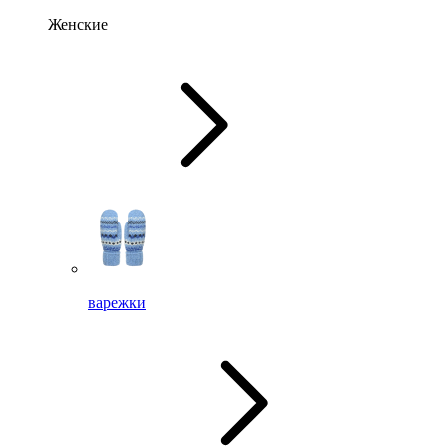
Женские
варежки