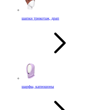
шапки трикотаж, драп
шарфы, капюшоны