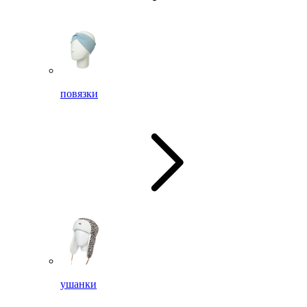
повязки
ушанки