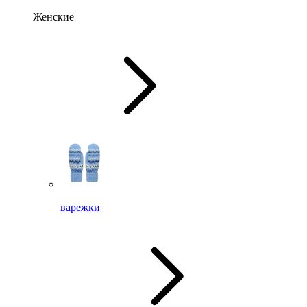
Женские
варежки