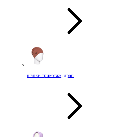
шапки трикотаж, драп