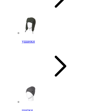
ушанки
шапки