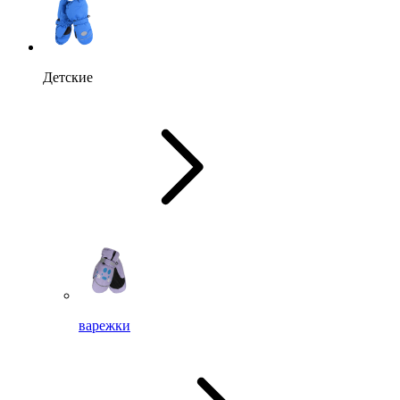
Детские
варежки