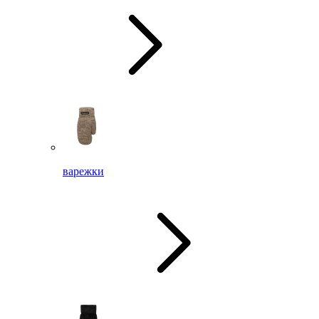
варежки