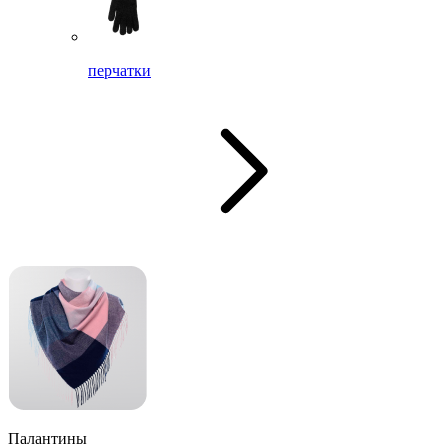
перчатки
Палантины