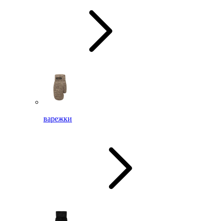
варежки