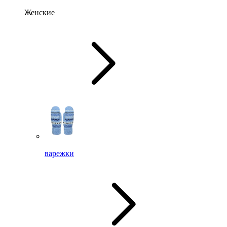
Женские
варежки