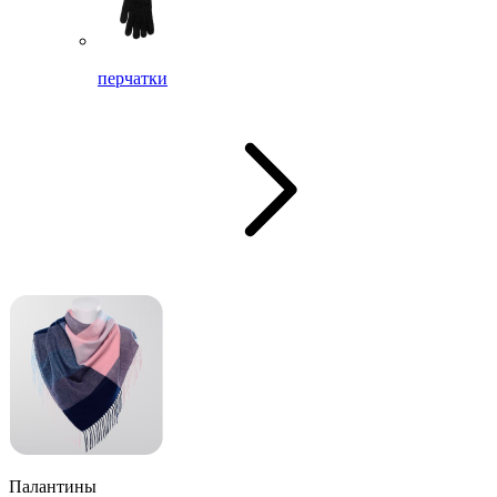
перчатки
Палантины