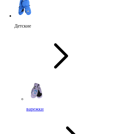
Детские
варежки