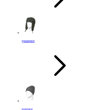
ушанки
шапки