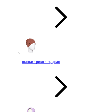
шапки трикотаж, драп