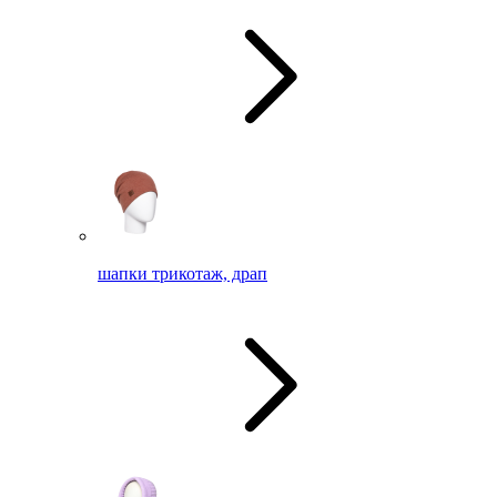
шапки трикотаж, драп