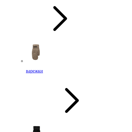
варежки