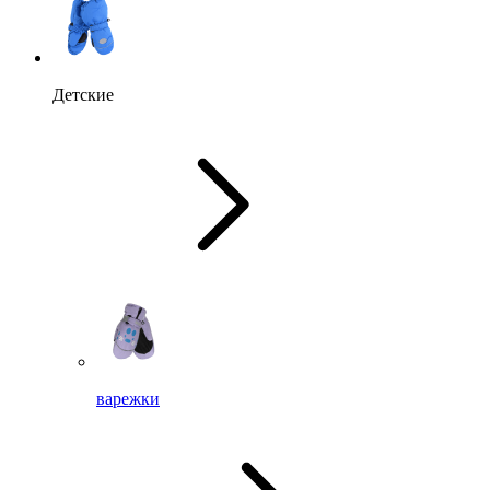
Детские
варежки