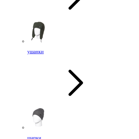
ушанки
шапки