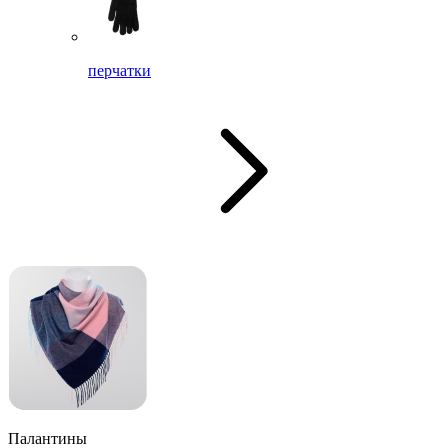
перчатки
Палантины