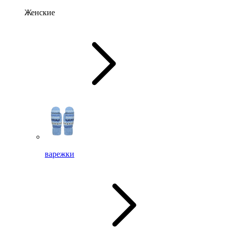
Женские
варежки