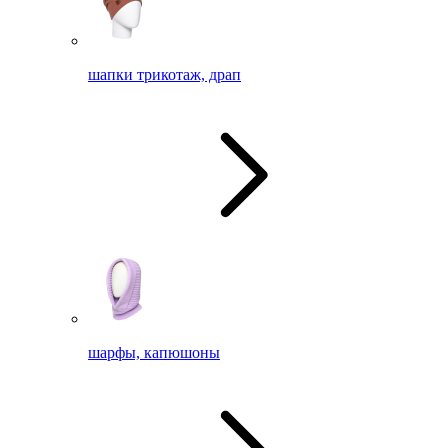
шапки трикотаж, драп
шарфы, капюшоны