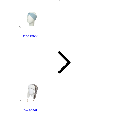
повязки
ушанки