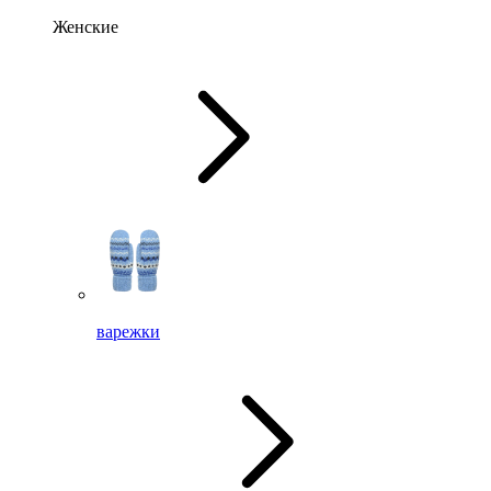
Женские
варежки