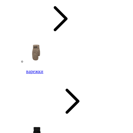
варежки