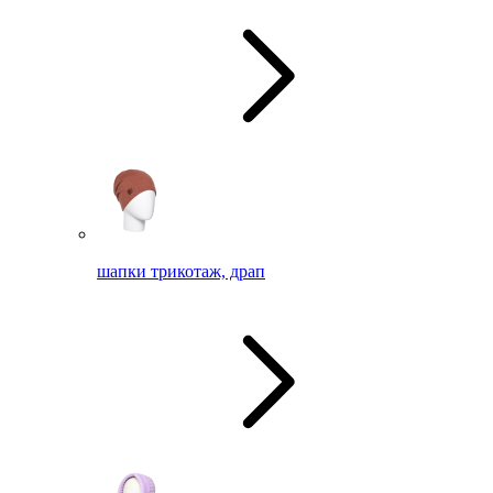
шапки трикотаж, драп