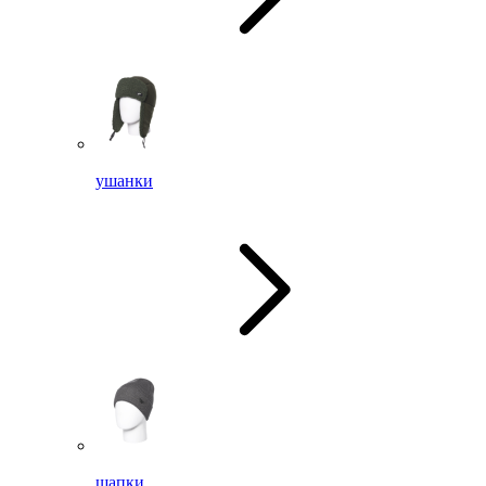
ушанки
шапки