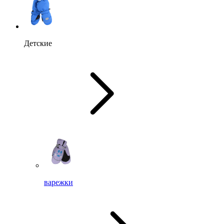
Детские
варежки