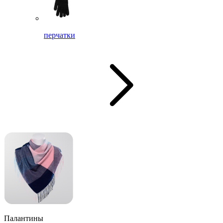
перчатки
Палантины