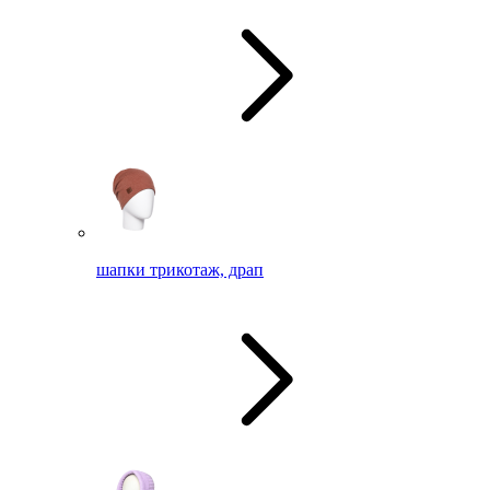
шапки трикотаж, драп