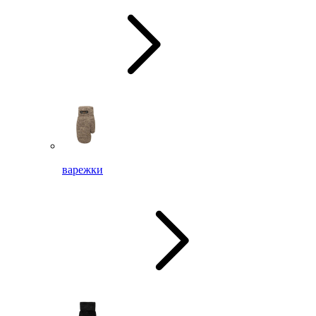
варежки