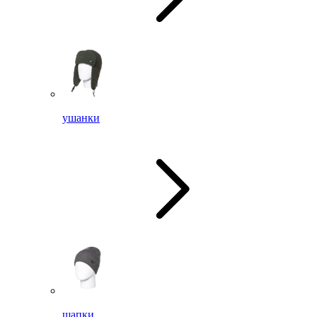
ушанки
шапки