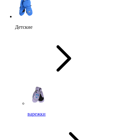
Детские
варежки