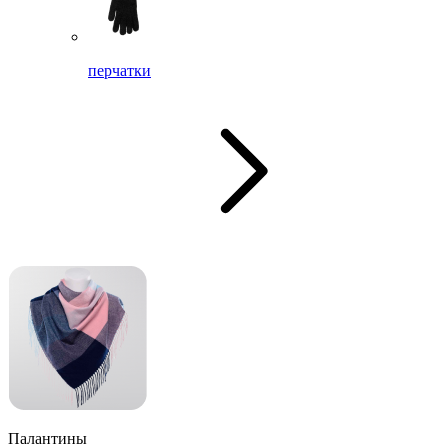
перчатки
Палантины