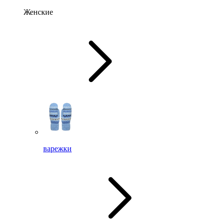
Женские
варежки