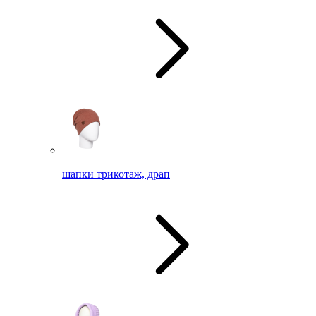
шапки трикотаж, драп