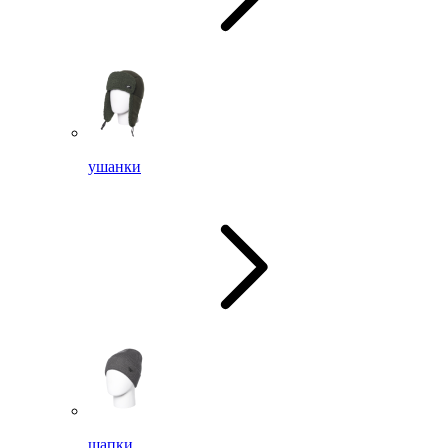
ушанки
шапки