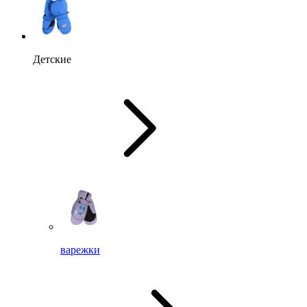
Детские
варежки