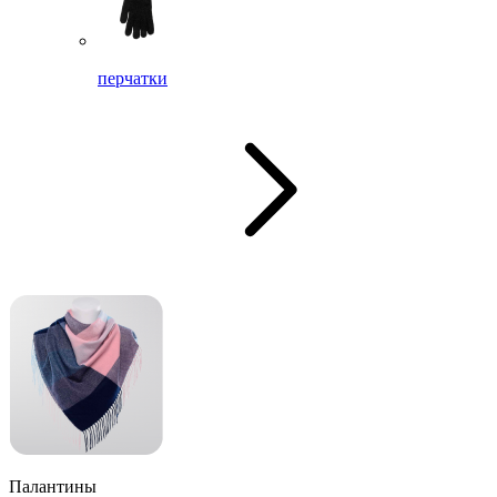
перчатки
Палантины