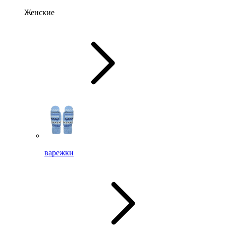
Женские
варежки