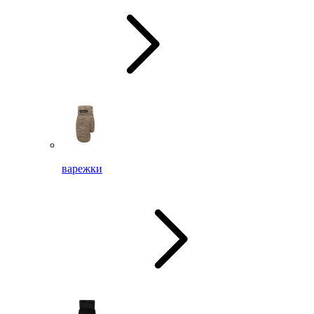
варежки