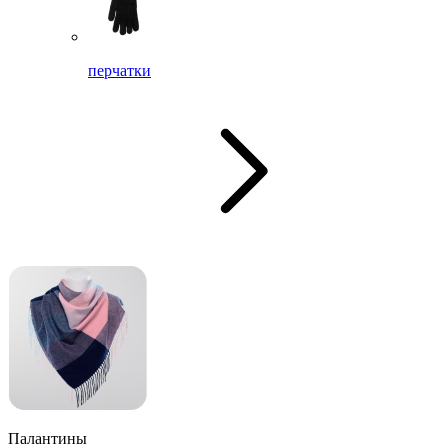
перчатки
Палантины