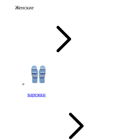
Женские
варежки