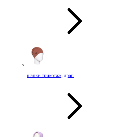
шапки трикотаж, драп