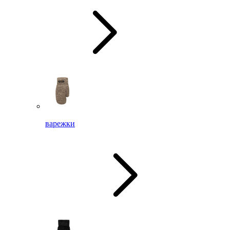
варежки