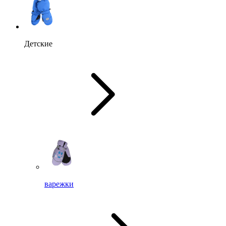
Детские
варежки