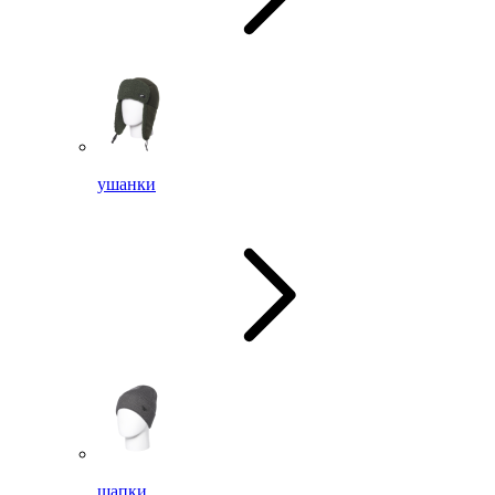
ушанки
шапки