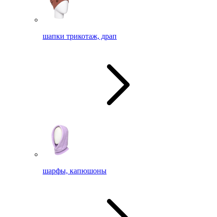
шапки трикотаж, драп
шарфы, капюшоны