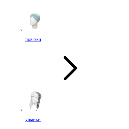
повязки
ушанки