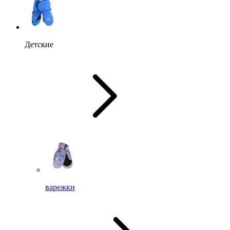
Детские
варежки