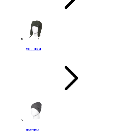
ушанки
шапки