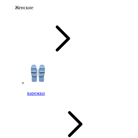
Женские
варежки