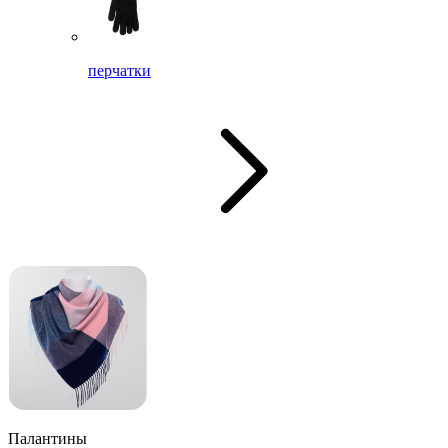
перчатки
Палантины