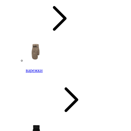
варежки