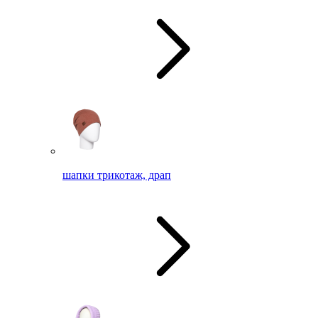
шапки трикотаж, драп