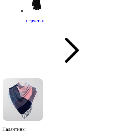
перчатки
Палантины