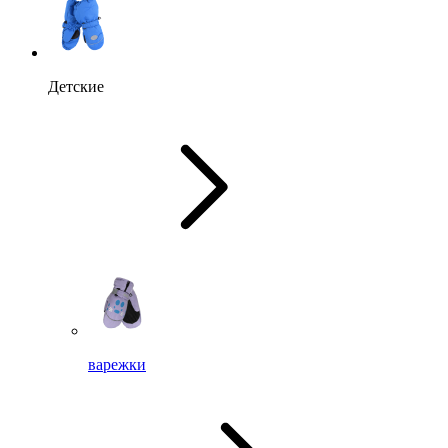
Детские
варежки