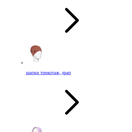
шапки трикотаж, драп