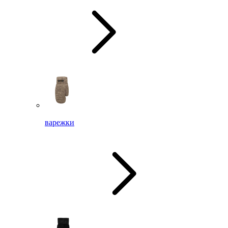
варежки