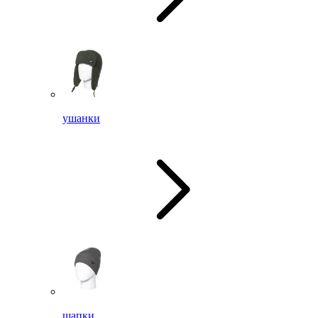
ушанки
шапки