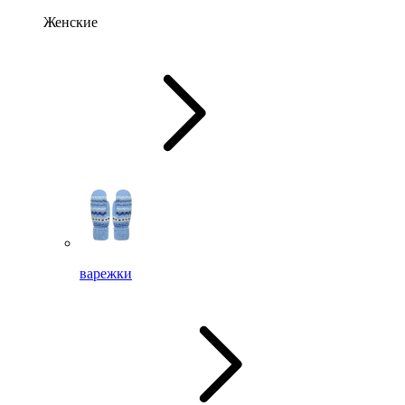
Женские
варежки