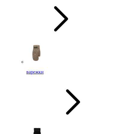
варежки