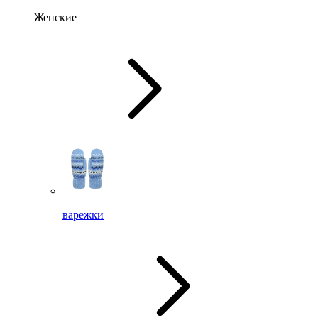
Женские
варежки