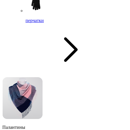
перчатки
Палантины