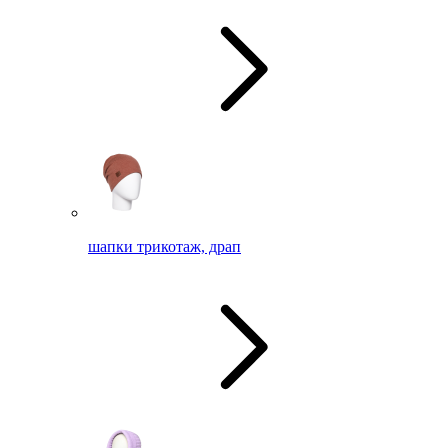
шапки трикотаж, драп