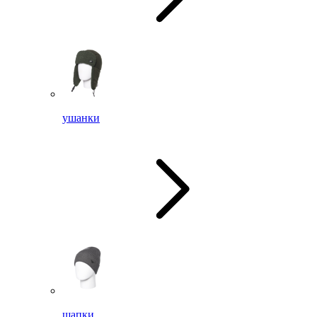
ушанки
шапки