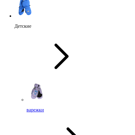
Детские
варежки