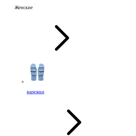
Женские
варежки