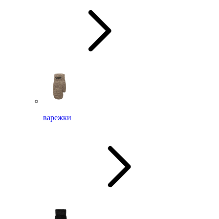
варежки