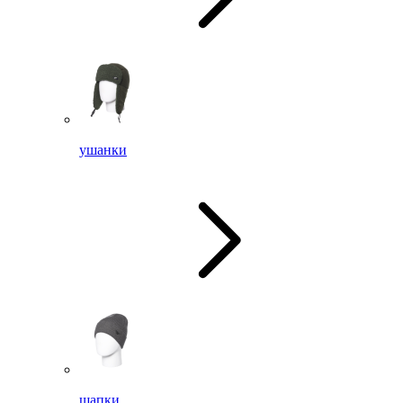
ушанки
шапки