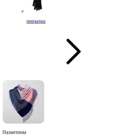
перчатки
Палантины