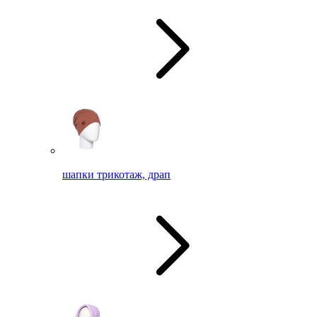
шапки трикотаж, драп