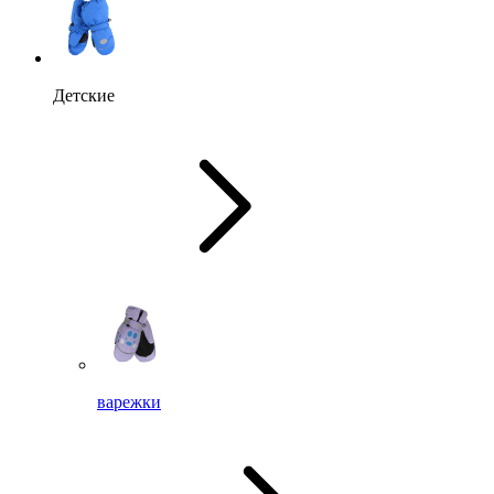
Детские
варежки