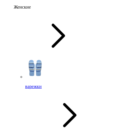
Женские
варежки