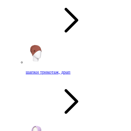
шапки трикотаж, драп