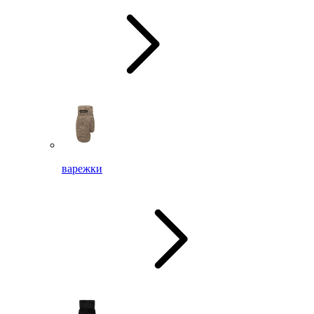
варежки