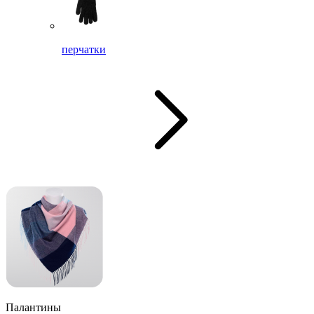
перчатки
Палантины