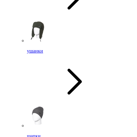
ушанки
шапки