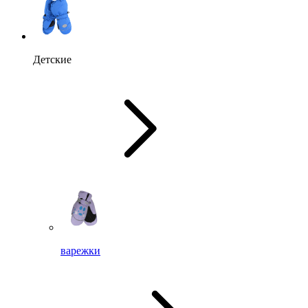
Детские
варежки