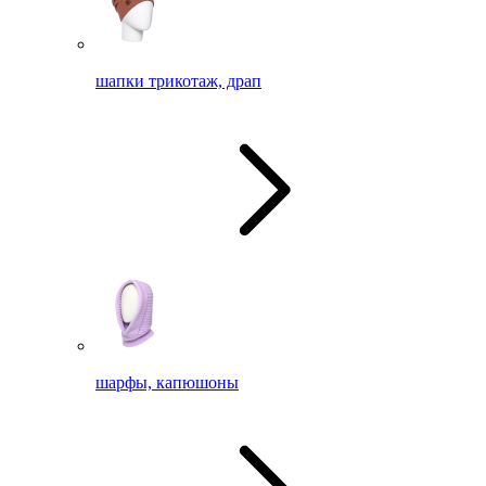
шапки трикотаж, драп
шарфы, капюшоны