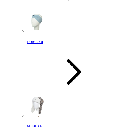
повязки
ушанки