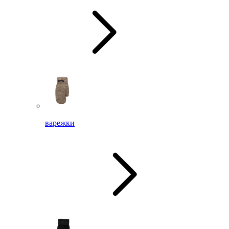
варежки