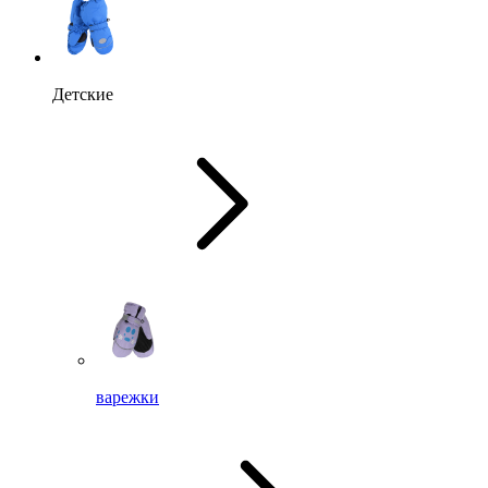
Детские
варежки