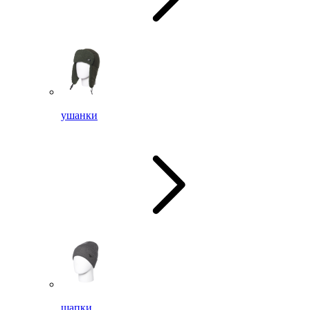
ушанки
шапки