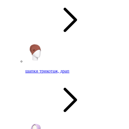
шапки трикотаж, драп