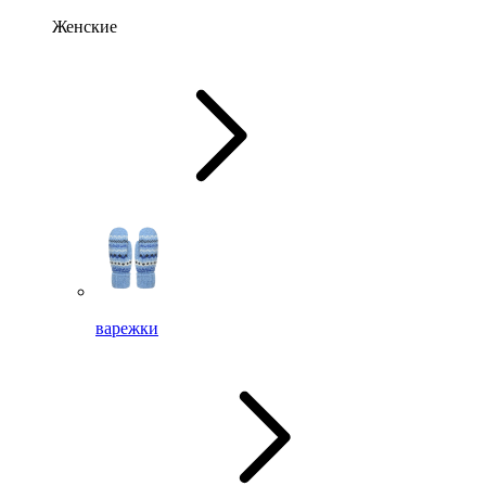
Женские
варежки