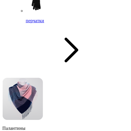
перчатки
Палантины