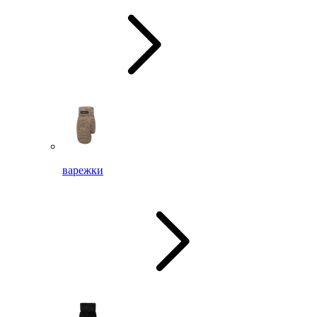
варежки