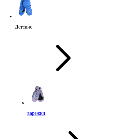
Детские
варежки