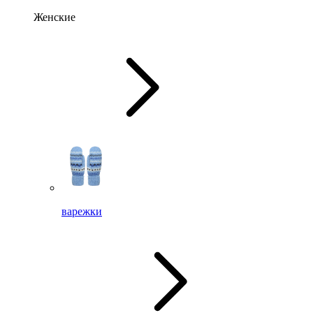
Женские
варежки