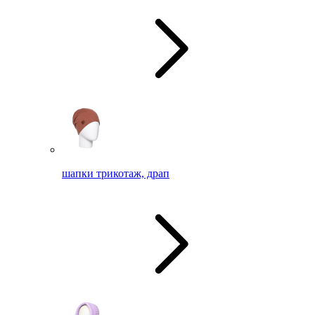
шапки трикотаж, драп