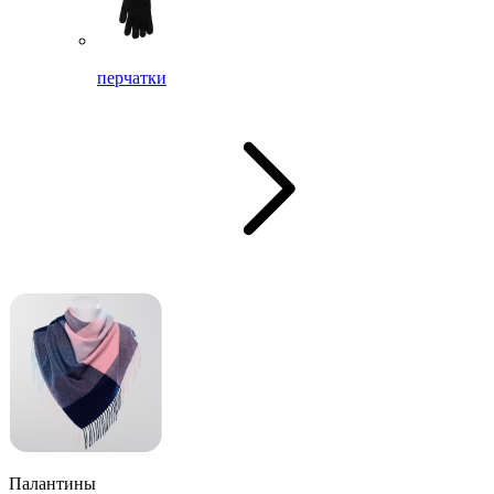
перчатки
Палантины