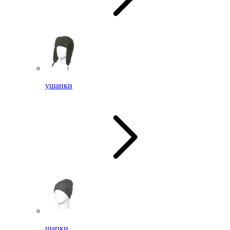
ушанки
шапки