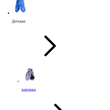
Детские
варежки