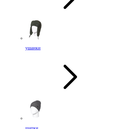
ушанки
шапки