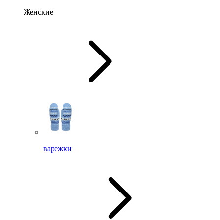
Женские
варежки