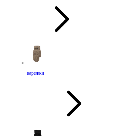
варежки