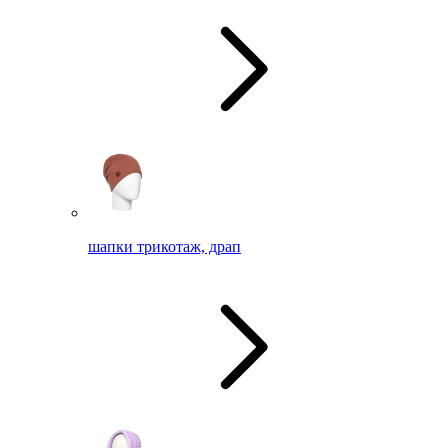
шапки трикотаж, драп