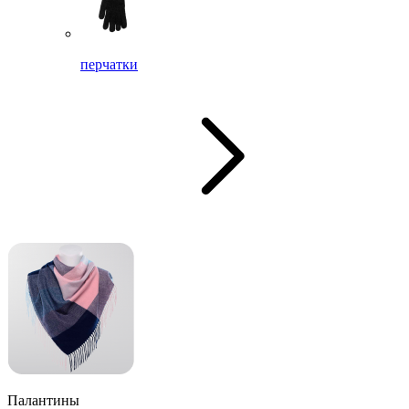
перчатки
Палантины