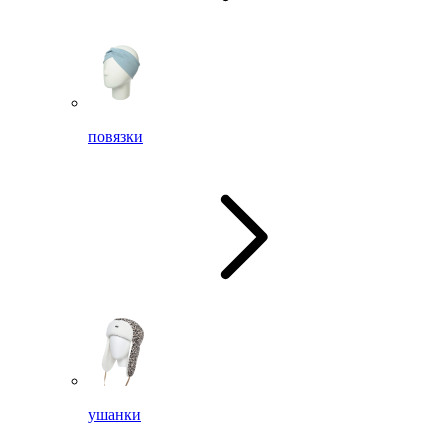
повязки
ушанки