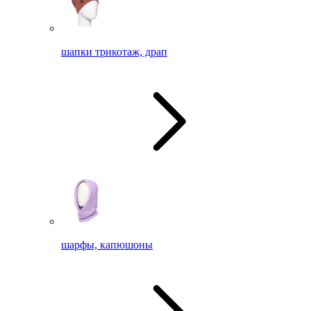
шапки трикотаж, драп
шарфы, капюшоны