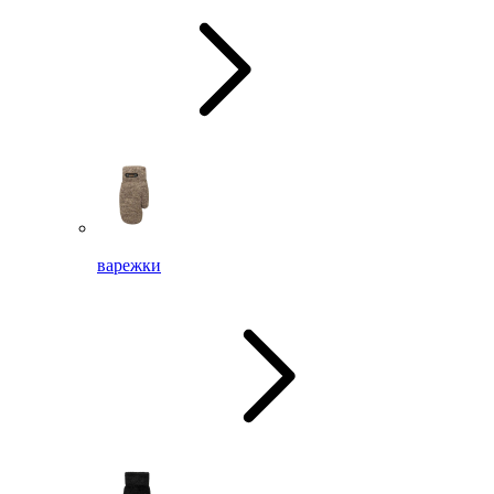
варежки