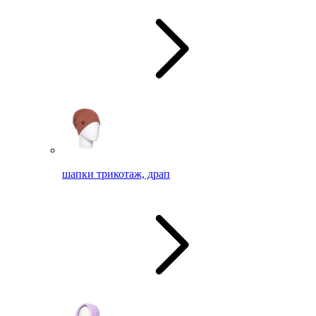
шапки трикотаж, драп