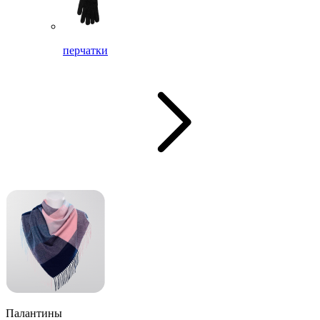
перчатки
Палантины