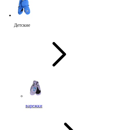
Детские
варежки