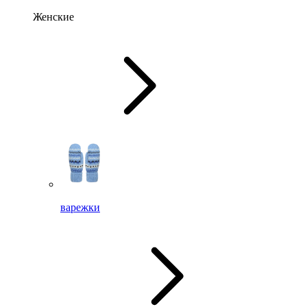
Женские
варежки