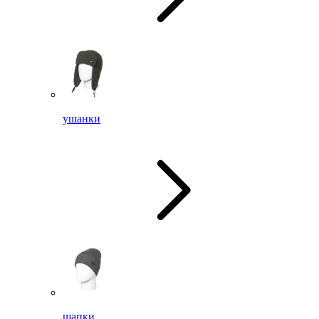
ушанки
шапки