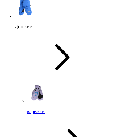
Детские
варежки