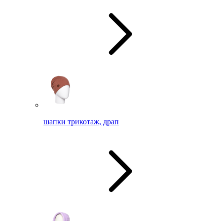
шапки трикотаж, драп