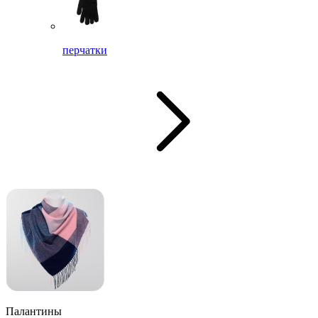
перчатки
Палантины