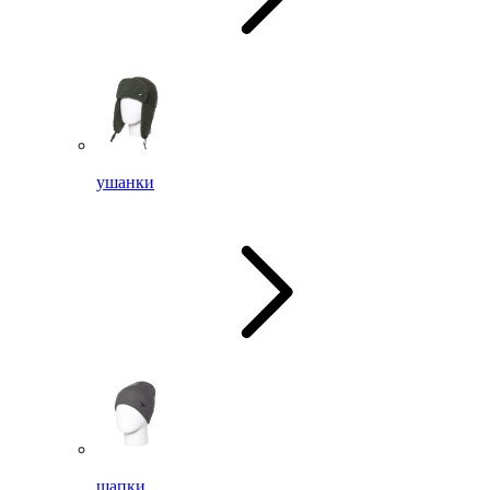
ушанки
шапки