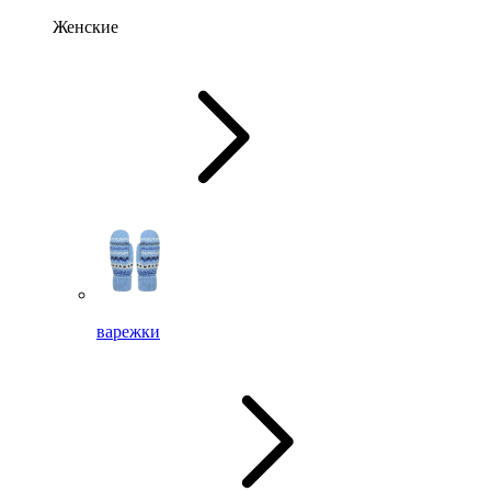
Женские
варежки