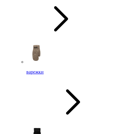
варежки