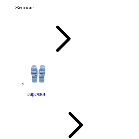
Женские
варежки