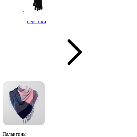
перчатки
Палантины