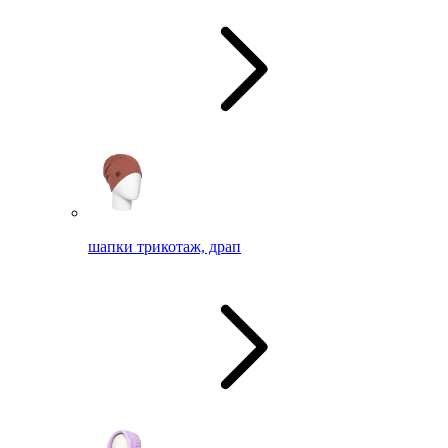
шапки трикотаж, драп