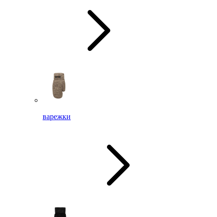
варежки