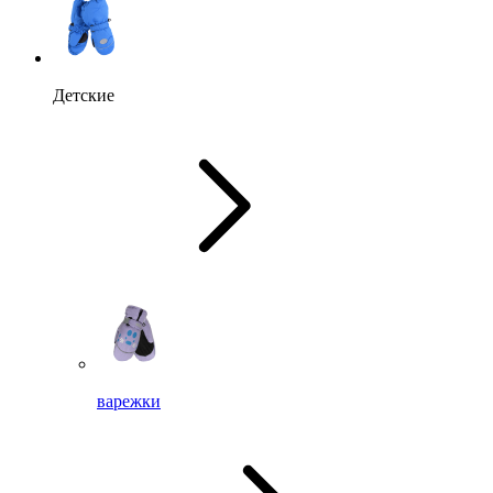
Детские
варежки