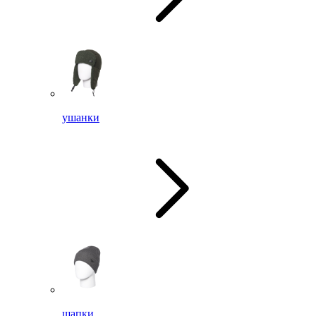
ушанки
шапки