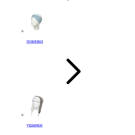
повязки
ушанки