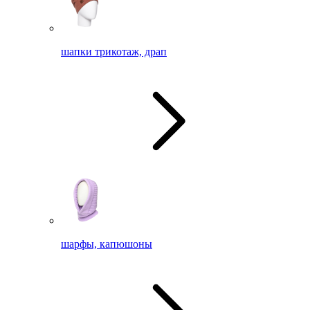
шапки трикотаж, драп
шарфы, капюшоны