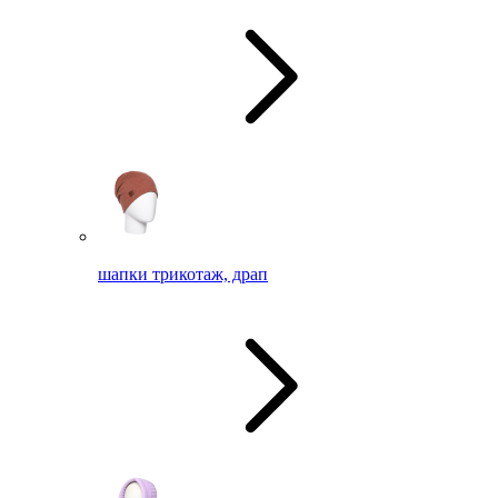
шапки трикотаж, драп