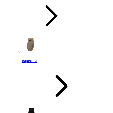
варежки