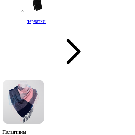
перчатки
Палантины