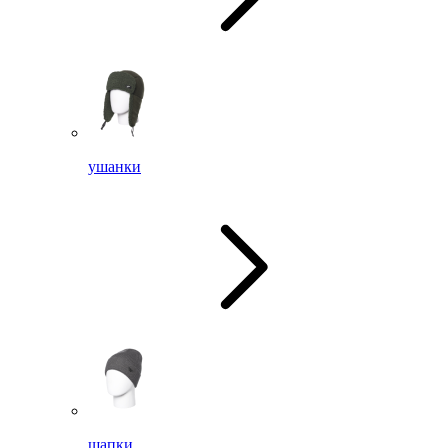
ушанки
шапки