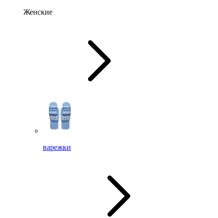
Женские
варежки