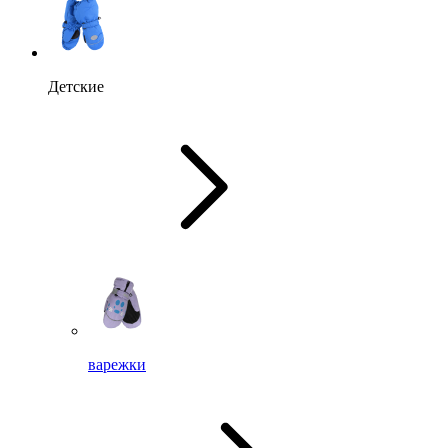
Детские
варежки