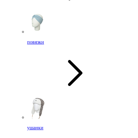
повязки
ушанки