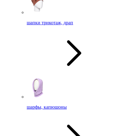
шапки трикотаж, драп
шарфы, капюшоны