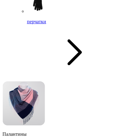
перчатки
Палантины