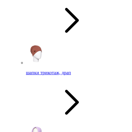
шапки трикотаж, драп