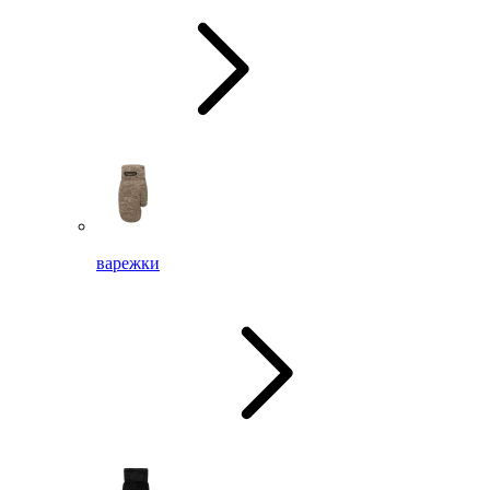
варежки