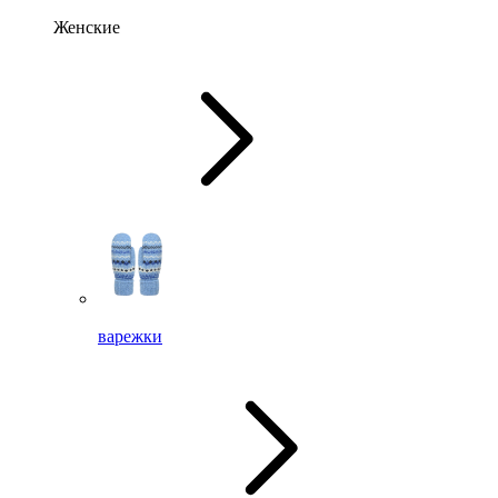
Женские
варежки