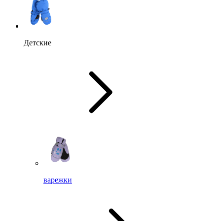
Детские
варежки