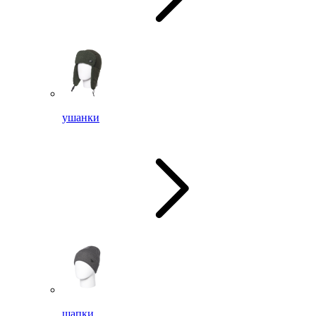
ушанки
шапки