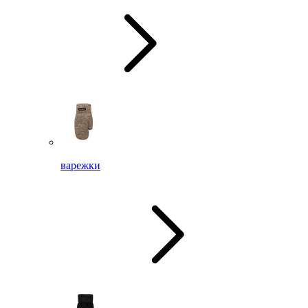
варежки