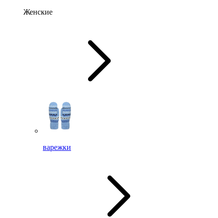
Женские
варежки