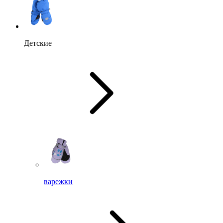
Детские
варежки