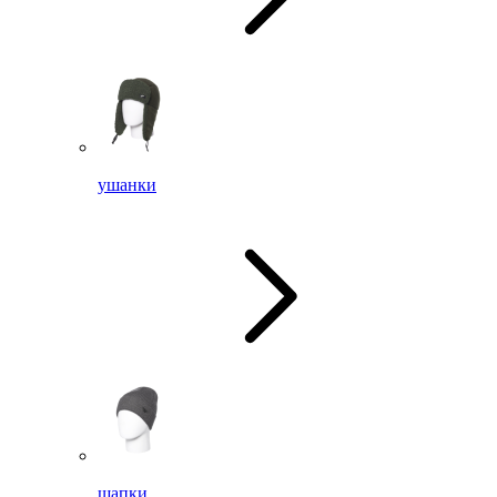
ушанки
шапки