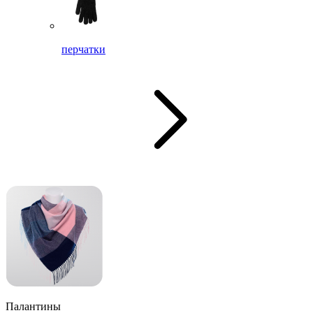
перчатки
Палантины