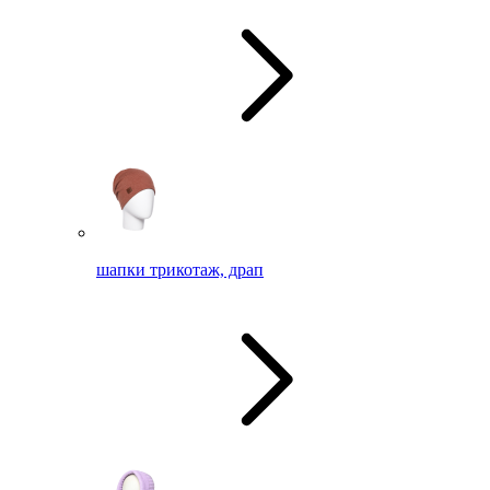
шапки трикотаж, драп