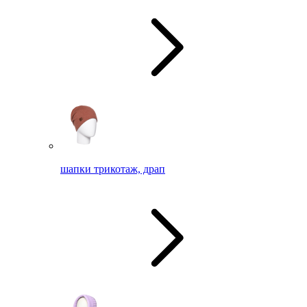
шапки трикотаж, драп