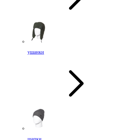
ушанки
шапки