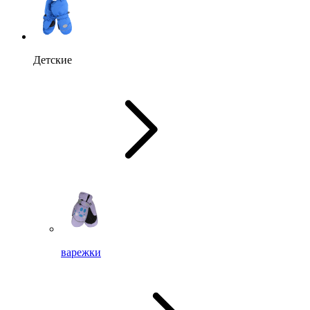
Детские
варежки