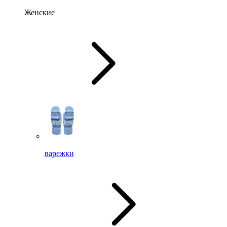
Женские
варежки