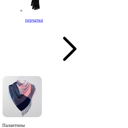
перчатки
Палантины