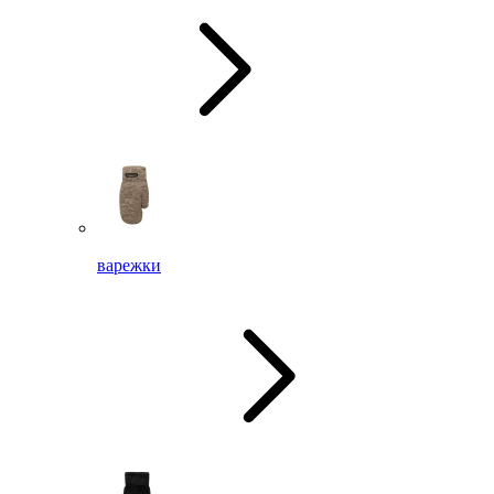
варежки