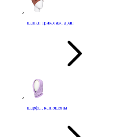
шапки трикотаж, драп
шарфы, капюшоны