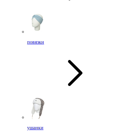
повязки
ушанки