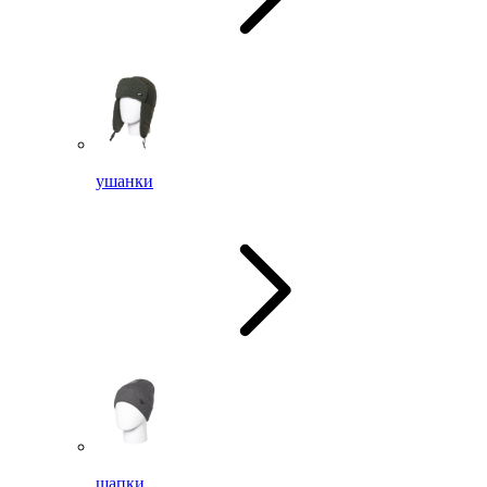
ушанки
шапки