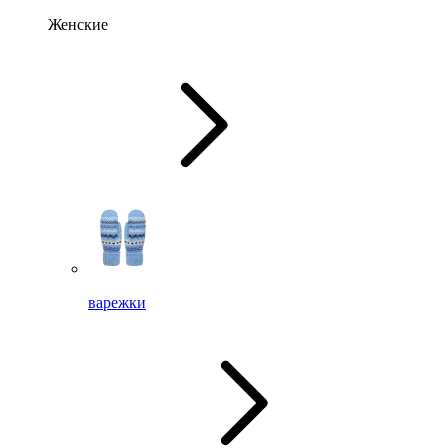
Женские
варежки