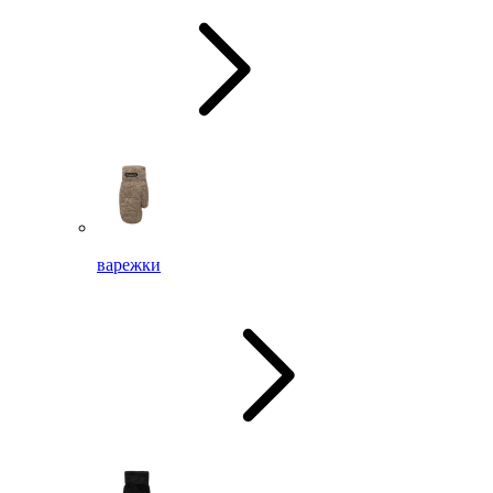
варежки