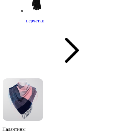
перчатки
Палантины