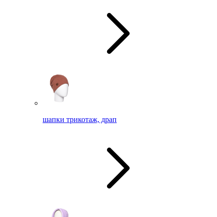
шапки трикотаж, драп