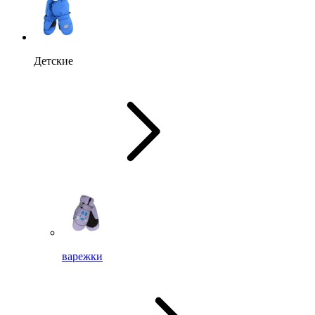
Детские
варежки