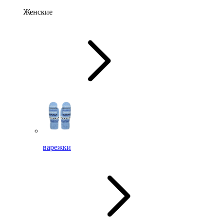
Женские
варежки