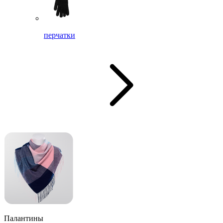
перчатки
Палантины