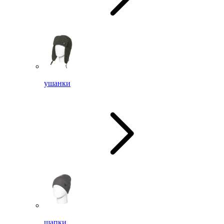
ушанки
шапки