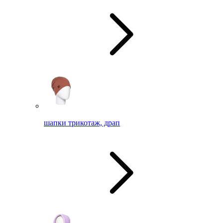
шапки трикотаж, драп