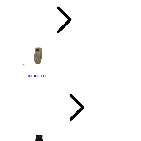
варежки