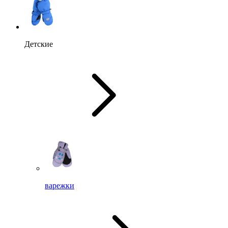
Детские
варежки