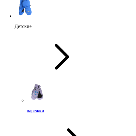
Детские
варежки