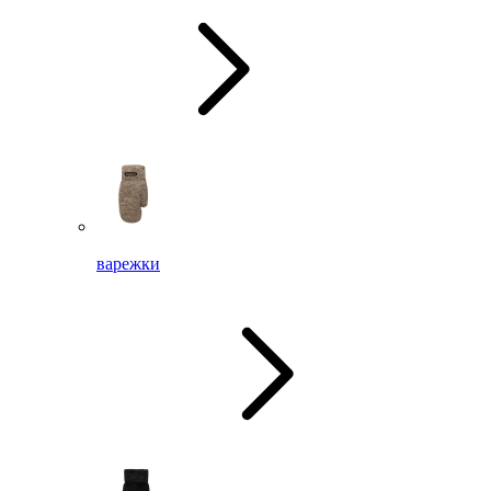
варежки