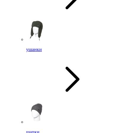
ушанки
шапки