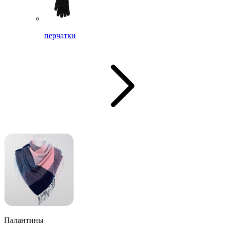
перчатки
Палантины