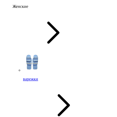
Женские
варежки