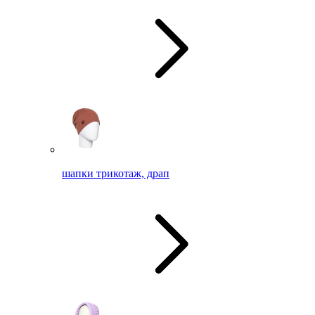
шапки трикотаж, драп