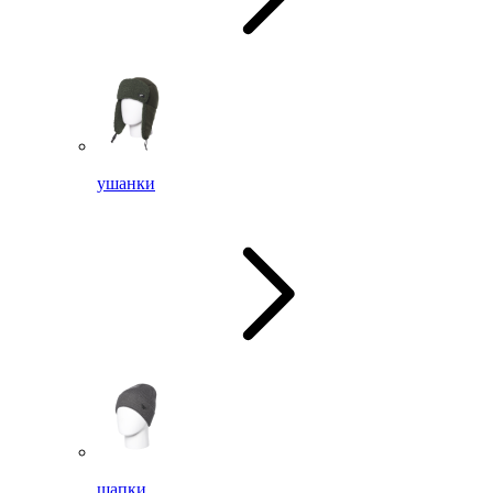
ушанки
шапки