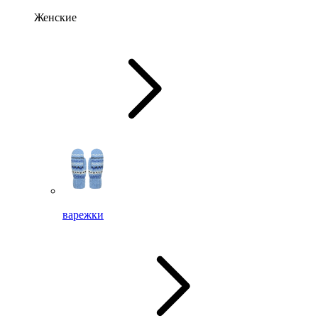
Женские
варежки