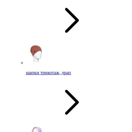
шапки трикотаж, драп