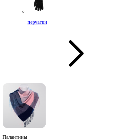
перчатки
Палантины