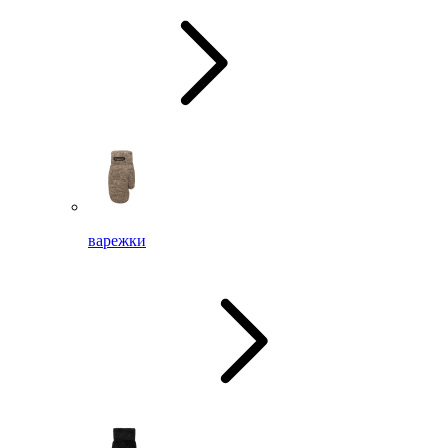
варежки