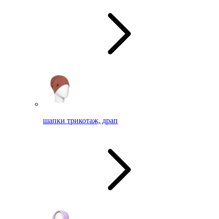
шапки трикотаж, драп