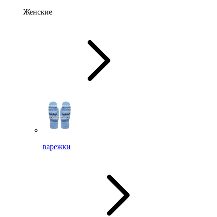
Женские
варежки