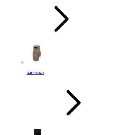
варежки