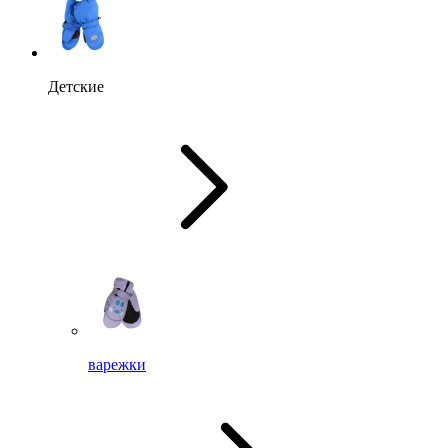
Детские
варежки