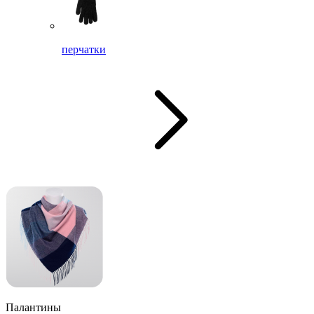
перчатки
Палантины