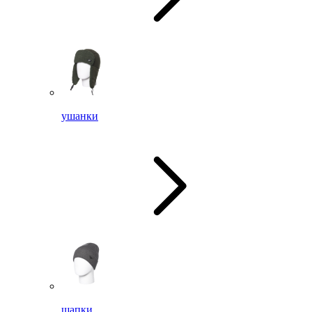
ушанки
шапки