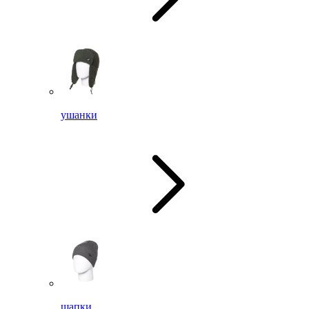
ушанки
шапки