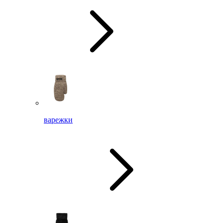
варежки