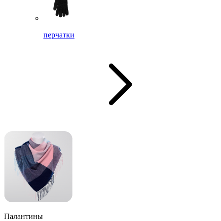
перчатки
Палантины