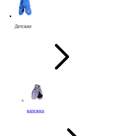
Детские
варежки