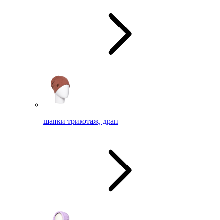
шапки трикотаж, драп