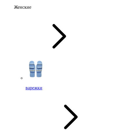
Женские
варежки