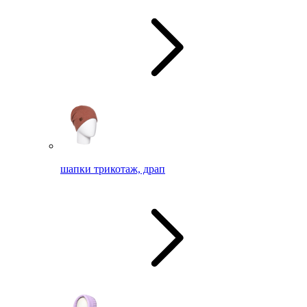
шапки трикотаж, драп