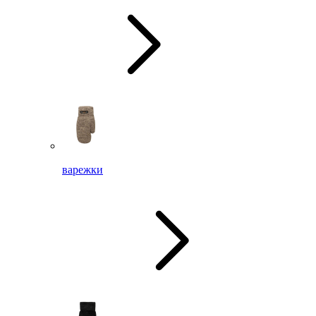
варежки