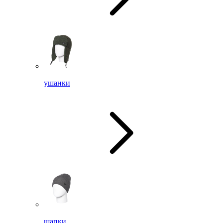
ушанки
шапки