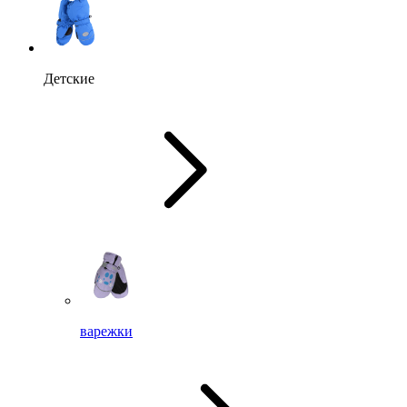
Детские
варежки