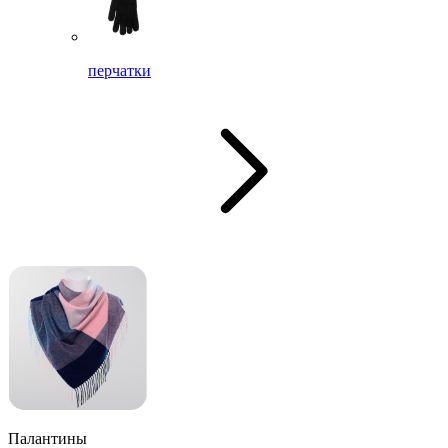
перчатки
Палантины