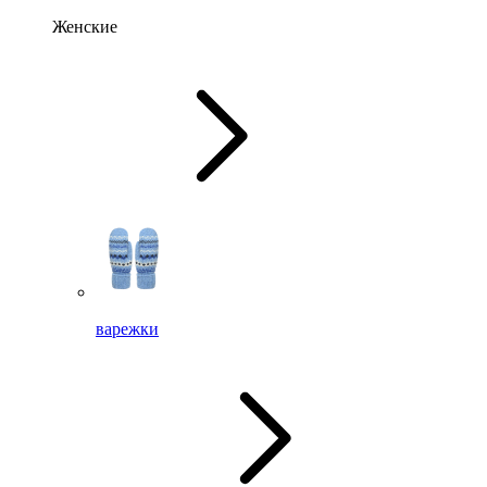
Женские
варежки