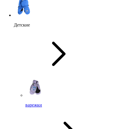
Детские
варежки