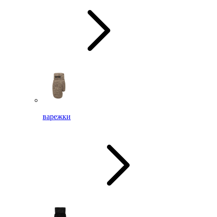
варежки