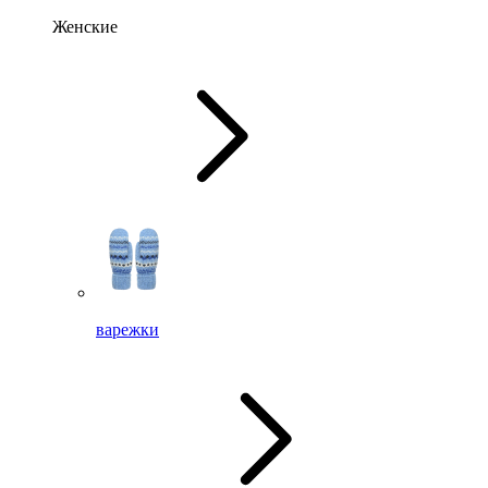
Женские
варежки