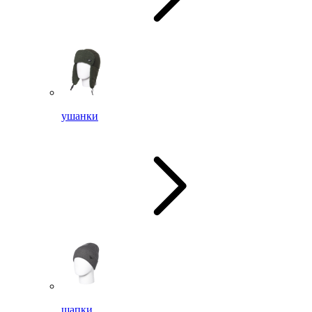
ушанки
шапки