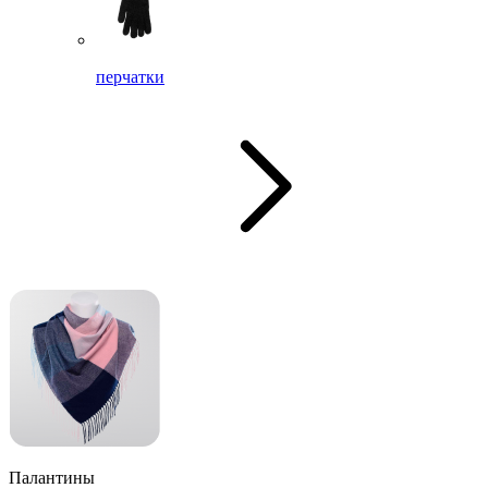
перчатки
Палантины