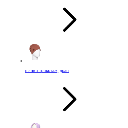
шапки трикотаж, драп