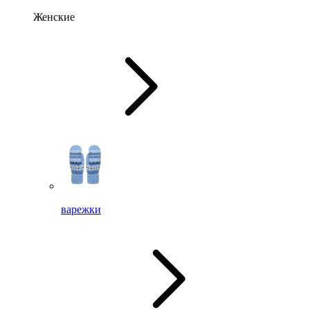
Женские
варежки