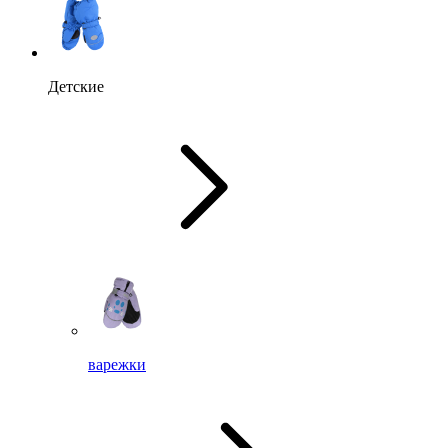
Детские
варежки