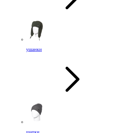
ушанки
шапки