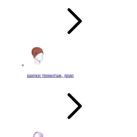
шапки трикотаж, драп