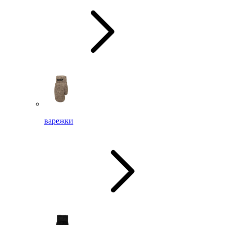
варежки