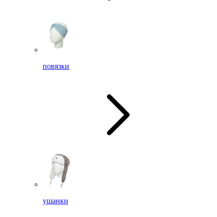
повязки
ушанки