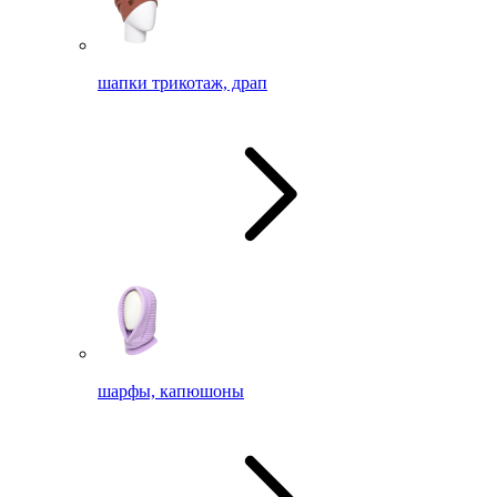
шапки трикотаж, драп
шарфы, капюшоны