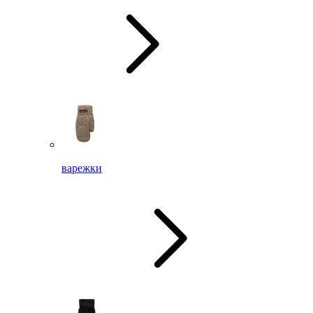
варежки