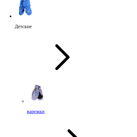
Детские
варежки