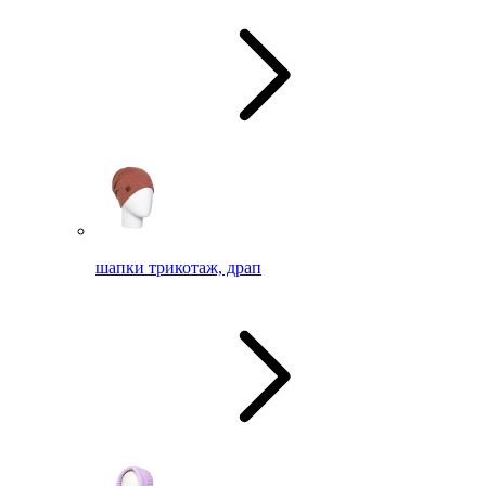
шапки трикотаж, драп