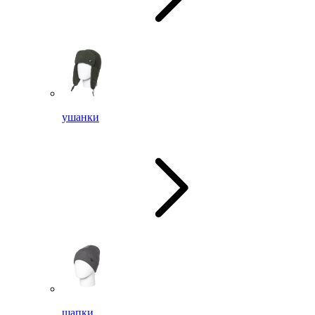
ушанки
шапки