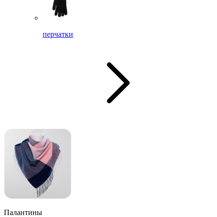
перчатки
Палантины