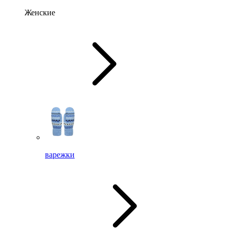
Женские
варежки