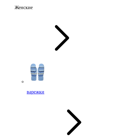
Женские
варежки