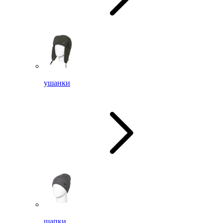
ушанки
шапки