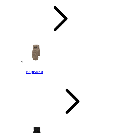
варежки