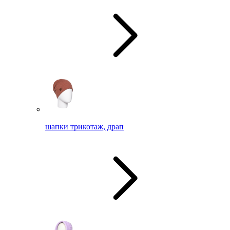
шапки трикотаж, драп