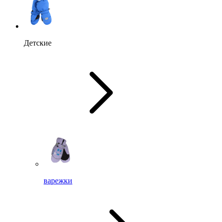
Детские
варежки