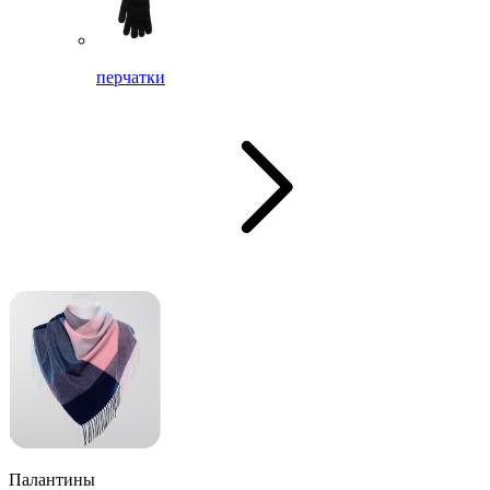
перчатки
Палантины